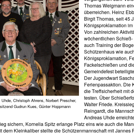
Thomas Weigmann eine 
überreichen. Heinz Ebb
Birgit Thomas, seit 45 
Königsproklamation im
Von zahlreichen Aktiv
wöchentlichen Schieß-
auch Training der Boge
Schützenhaus wie auch
Königsproklamation, Fer
Fackelschießen und die
Gemeindefest beteiligt
Der Jugendwart Sascha 
Ferienpassaktion. Die 
die Treffsicherheit mi
testen. Über Schießerf
 Uhde, Christoph Ahrens, Norbert Prescher,
Walter Friede. Kreissi
ne sitzend Gudrun Kues, Günter Hoppmann
Reingardt, die Mannscha
Andreas Uhde erreichte 
eg sichern, Kornelia Spitz erlange Platz eins wie auch die Man
 dem Kleinkaliber stellte die Schützenmannschaft mit Jannes 