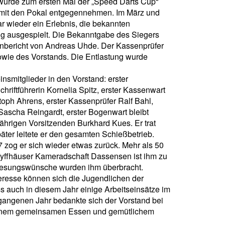
wurde zum ersten Mal der „Speed Darts Cup“
omit den Pokal entgegennehmen. Im März und
 wieder ein Erlebnis, die bekannten
ig ausgespielt. Die Bekanntgabe des Siegers
senbericht von Andreas Uhde. Der Kassenprüfer
owie des Vorstands. Die Entlastung wurde
smitglieder in den Vorstand: erster
riftführerin Kornelia Spitz, erster Kassenwart
oph Ahrens, erster Kassenprüfer Ralf Bahl,
Sascha Reingardt, erster Bogenwart bleibt
hrigen Vorsitzenden Burkhard Kues. Er trat
er leitete er den gesamten Schießbetrieb.
 zog er sich wieder etwas zurück. Mehr als 50
n Kyffhäuser Kameradschaft Dassensen ist ihm zu
enesungswünsche wurden ihm überbracht.
teresse können sich die Jugendlichen der
uch in diesem Jahr einige Arbeitseinsätze im
rgangenen Jahr bedankte sich der Vorstand bei
t einem gemeinsamen Essen und gemütlichem