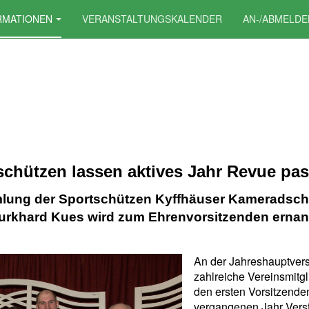
RMATIONEN
VERANSTALTUNGSKALENDER
AN-/ABMELDE
schützen lassen aktives Jahr Revue pas
ung der Sportschützen Kyffhäuser Kameradsch
urkhard Kues wird zum Ehrenvorsitzenden ernan
An der Jahreshauptve
zahlreiche Vereinsmitg
den ersten Vorsitzende
vergangenen Jahr Vers