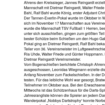
Ahrens den Kreissieger, Jannes Reingardt erziel
Mannschaft mit Dietmar Reingardt, Walter Fried
Bahl, Ralf Bahl wurde König, erster Adjutant Chr
Der Tannen-Everlin-Pokal wurde im Oktober in
sich im November 17 Mannschaften aus Vereinen 
wurde die Mannschaft TSV Fußball 1 Herren, bes
unter sich ausschießen, gingen zum größten Tei
bester Schütze beim Schießen um den Hugo Gabe
Pokal ging an Dietmar Reingardt, Ralf Bahl be
Teiler von 36. Vereinsmeister im Luftgewehrsch
Ria Uhde, Walter Friede und Günter Hoppmann. Be
Dietmar Reingardt Vereinsmeister.
Vom Bogenschießen berichtete Christoph Ahrens
ausgeschossen, Leonidas Wiegmann erzielte die
Anfang November zum Fackelschießen. In der Dun
testen. Für das leibliche Wohl war gesorgt, Br
Teilnehmer im Oktober aus. Bei den Erwachsene
Mittwochs ist das Schützenhaus für die Darts-Sp
Jahresrangliste können die Spieler an jedem Da
Wanderpokal „Nobbys Dartstrophy“ konnte Norber