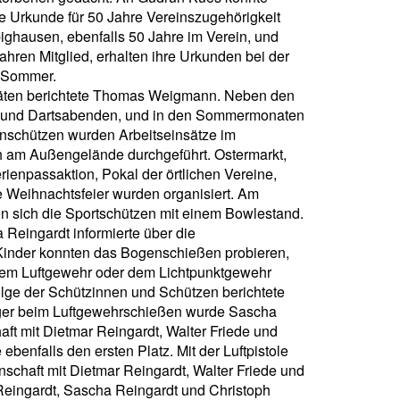
Urkunde für 50 Jahre Vereinszugehörigkeit
ighausen, ebenfalls 50 Jahre im Verein, und
Jahren Mitglied, erhalten ihre Urkunden bei der
 Sommer.
itäten berichtete Thomas Weigmann. Neben den
 und Dartsabenden, und in den Sommermonaten
nschützen wurden Arbeitseinsätze im
 am Außengelände durchgeführt. Ostermarkt,
ienpassaktion, Pokal der örtlichen Vereine,
 Weihnachtsfeier wurden organisiert. Am
en sich die Sportschützen mit einem Bowlestand.
Reingardt informierte über die
Kinder konnten das Bogenschießen probieren,
t dem Luftgewehr oder dem Lichtpunktgewehr
olge der Schützinnen und Schützen berichtete
eger beim Luftgewehrschießen wurde Sascha
ft mit Dietmar Reingardt, Walter Friede und
ebenfalls den ersten Platz. Mit der Luftpistole
nschaft mit Dietmar Reingardt, Walter Friede und
Reingardt, Sascha Reingardt und Christoph