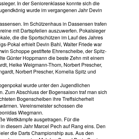
sieger. In der Seniorenklasse konnte sich die
 Jugendkönig wurde im vergangenen Jahr Devin
assensen. Im Schützenhaus in Dassensen trafen
eine mit Dartspfeilen auszuwerfen. Pokalsieger
ale, die die Sportschützen im Lauf des Jahres
s-Pokal erhielt Devin Bahl, Walter Friede war
in Schoppe gestiftete Ehrenscheibe, der Spitz-
elte Günter Hoppmann die beste Zehn mit einem
gardt, Heike Weigmann-Thom, Norbert Prescher,
gardt, Norbert Prescher, Kornelia Spitz und
ogenpokal wurde unter den Jugendlichen
n. Zum Abschluss der Bogensaison traf man sich
hteten Bogenscheiben ihre Treffsicherheit
ufwärmen. Vereinsmeister schossen die
 Leonidas Wiegmann.
oße Wettkämpfe ausgetragen. Für die
 in diesem Jahr Marcel Pech auf Rang eins. Den
ieler die Darts Championship aus. Aus den