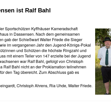
sen ist Ralf Bahl
r der Sportschützen Kyffhäuser Kameradschaft
enhaus in Dassensen. Nach dem gemeinsamen
en gab der Schießwart Walter Friede die Sieger
l wie im vergangenen Jahr den Jugend‐Königs‐Pokal
hützinnen und Schützen die höchste Ringzahl und
ss mit einem Teiler von 147 erzielte bei der Jugend
wachsenen war Ralf Bahl, gefolgt von Christoph
Da Ralf Bahl nicht an der Proklamation teilnehmen
 für den Tag übereicht. Zum Abschluss gab es
ingardt, Christoph Ahrens, Ria Uhde, Walter Friede.