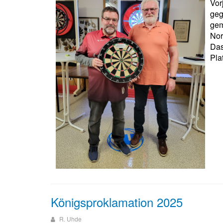
Vor
geg
gem
Nor
Das
Pla
Königsproklamation 2025
R. Uhde