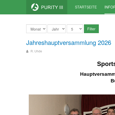
STARTSEITE
INFO
Filter
Jahreshauptversammlung 2026
R. Uhde
Sport
Hauptversamml
B