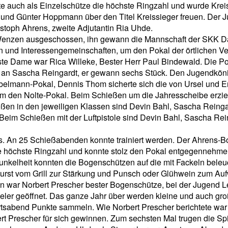
te auch als Einzelschütze die höchste Ringzahl und wurde Kreis
e und Günter Hoppmann über den Titel Kreissieger freuen. Der
istoph Ahrens, zweite Adjutantin Ria Uhde.
 Wenzen ausgeschossen, ihn gewann die Mannschaft der SKK D
und Interessengemeinschaften, um den Pokal der örtlichen Ver
te Dame war Rica Willeke, Bester Herr Paul Bindewald. Die Pok
l an Sascha Reingardt, er gewann sechs Stück. Den Jugendkönig
lmann-Pokal, Dennis Thom sicherte sich die von Ursel und Erw
kam den Nolte-Pokal. Beim Schießen um die Jahresscheibe erzi
ießen in den jeweiligen Klassen sind Devin Bahl, Sascha Rein
im Schießen mit der Luftpistole sind Devin Bahl, Sascha Rein
. An 25 Schießabenden konnte trainiert werden. Der Ahrens-B
 höchste Ringzahl und konnte stolz den Pokal entgegennehme
kelheit konnten die Bogenschützen auf die mit Fackeln beleuc
atwurst vom Grill zur Stärkung und Punsch oder Glühwein zum A
n war Norbert Prescher bester Bogenschütze, bei der Jugend
ieler geöffnet. Das ganze Jahr über werden kleine und auch gr
rtsabend Punkte sammeln. Wie Norbert Prescher berichtete war
t Prescher für sich gewinnen. Zum sechsten Mal trugen die Sp