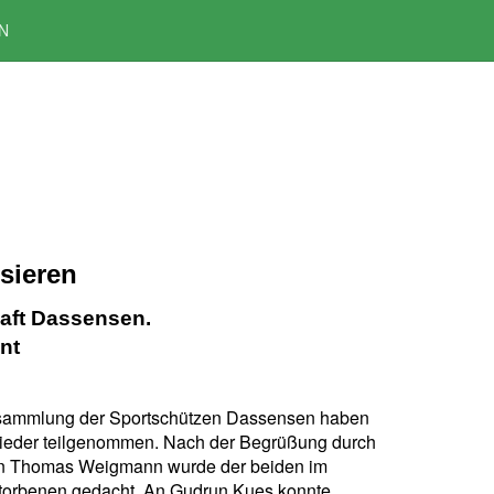
N
sieren
aft Dassensen.
nt
rsammlung der Sportschützen Dassensen haben
lieder teilgenommen. Nach der Begrüßung durch
n Tho
mas Weigmann wurde der beiden im
torbenen gedacht. An Gudrun Kues konnte