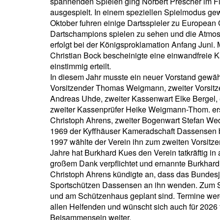
spannenden Spielen ging Norbert Prescher im F
ausgespielt. In einem speziellen Spielmodus g
Oktober fuhren einige Dartsspieler zu European
Dartschampions spielen zu sehen und die Atmosp
erfolgt bei der Königsproklamation Anfang Juni
Christian Bock bescheinigte eine einwandfreie 
einstimmig erteilt.
In diesem Jahr musste ein neuer Vorstand gewäh
Vorsitzender Thomas Weigmann, zweiter Vorsitzend
Andreas Uhde, zweiter Kassenwart Elke Bergel, 
zweiter Kassenprüfer Heike Weigmann-Thom. erste
Christoph Ahrens, zweiter Bogenwart Stefan Wed
1969 der Kyffhäuser Kameradschaft Dassensen be
1997 wählte der Verein ihn zum zweiten Vorsitz
Jahre hat Burkhard Kues den Verein tatkräftig i
großem Dank verpflichtet und ernannte Burkhar
Christoph Ahrens kündigte an, dass das Bundesjug
Sportschützen Dassensen an ihn wenden. Zum S
und am Schützenhaus geplant sind. Termine werd
allen Helfenden und wünscht sich auch für 202
Beisammensein weiter.