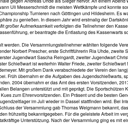
inale gegen Andreas Uhde als Sieger hervor. An einem Abend 
ewann Uli Messerschmidt die meisten Wettkämpfe und konnte s
 Championship Turnieren nach Göttingen und Hildesheim. Es war
häre zu genießen. In diesem Jahr wird erstmalig der Dartskön
. Mit großer Aufmerksamkeit verfolgten die Teilnehmer den Kas
Kassenführung, er beantragte die Entlastung des Kassenwarts s
lt werden. Die Versammlungsteilnehmer wählten folgende Verein
er Norbert Prescher, erste Schriftführerin Ria Uhde, zweite Sch
erster Jugendwart Sascha Reingardt, zweiter Jugendwart Christ
r Schießwart ist weiterhin Walter Friede, zweiter Schießwart 
emeyer. Mit großem Dank verabschiedete der Verein den langjä
i. Früh übernahm er die Aufgaben des Jugendschießwarts, spät
enden. 2004 übernahm er das Amt des ersten Vorsitzenden, 2017
n allen Belangen unterstützt und mit geprägt. Die Sportschütze
d Kues zum Ehrenvorsitzenden. Ein Präsent und die besten G
endzeltlager im Juli wieder in Dassel stattfinden wird. Bei In
chluss der Versammlung gab Thomas Weigmann bekannt, dass a
en frühzeitig bekanntgegeben. Für die geleistete Arbeit im ve
6 tatkräftige Unterstützung. Nach der Versammlung ging es mi