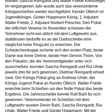
wurden Sascha Reingardt und Walter Friede Kreissieger.
Im vergangenen Jahr wurde auch das vereinsinterne
Königsschießen wieder durchgeführt. Kerstin Olbrich ist
Jugendkönigin, Günter Hoppmann König, 1. Adjutant
Walter Friede, 2. Adjutant Norbert Prescher. Den Pokal
der örtlichen Vereine im November schossen die
Teilnehmer nicht wie üblich mit dem Luftgewehr aus,
stattdessen bedurfte es an der Dartsscheibe eine
möglichst hohe Ringzahl zu erreichen. Die
Schwärchentruppe sicherte sich den ersten Platz, beste
Dame war Anne Dehne, bester Herr Dennis Thom. Von
den Pokalen, die die Vereinsmitglieder unter sich
ausschießen, konnten Sascha Reingardt und Ria Uhde
jeweils drei für sich gewinnen, Dietmar Reingardt erhielt
zwei. Der Königs Pokal ging an Andreas Uhde, der
Königs Jugend Pokal an Kerstin Olbrich. Walter Friede
erreichte beim Schießen um den Nolte Pokal das beste
Ergebnis. Die Jahresscheibe konnte Ralf Bahl für sich
gewinnen. Vereinsmeister im Schießen mit dem
Luftgewehr wurden Devin Bahl, Sascha Reingardt, Ria
Uhde, Walter Friede und Günter Hoppmann. Mit der