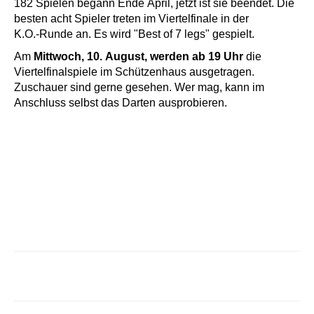
182
Spielen
begann
Ende
April,
jetzt
ist
sie
beendet.
Die
besten
acht
Spieler
treten
im
Viertelfinale
in
der
K.O.
‐
Runde
an.
Es
wird
"B
est
of
7
legs"
gespielt.
Am
Mittwoch,
10.
August,
werden
ab
19
Uhr
die
Viertelfinalspiele
im
Schützenhaus
ausgetragen.
Zuschauer
sind
gerne
gesehen.
Wer
mag,
kann
im
Anschluss
selbst
das
Darten
ausprobieren.