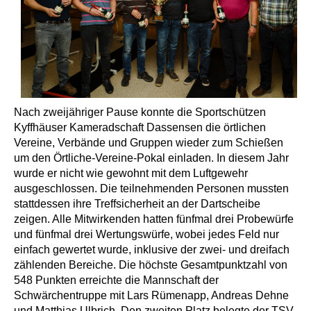
Nach zweijähriger Pause konnte die Sportschützen
Kyffhäuser Kameradschaft Dassensen die örtlichen
Vereine, Verbände und Gruppen wieder zum Schießen
um den Örtliche-Vereine-Pokal einladen. In diesem Jahr
wurde er nicht wie gewohnt mit dem Luftgewehr
ausgeschlossen. Die teilnehmenden Personen mussten
stattdessen ihre Treffsicherheit an der Dartscheibe
zeigen. Alle Mitwirkenden hatten fünfmal drei Probewürfe
und fünfmal drei Wertungswürfe, wobei jedes Feld nur
einfach gewertet wurde, inklusive der zwei- und dreifach
zählenden Bereiche. Die höchste Gesamtpunktzahl von
548 Punkten erreichte die Mannschaft der
Schwärchentruppe mit Lars Rümenapp, Andreas Dehne
und Matthias Ulbrich. Den zweiten Platz belegte der TSV